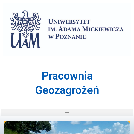
Przejdź
do
treści
Pracownia
Geozagrożeń