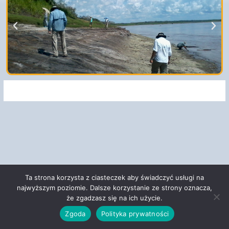
Ta strona korzysta z ciasteczek aby świadczyć usługi na
Prawa autorskie © 2026 Pracownia Geozagrożeń | Obsługiwane
najwyższym poziomie. Dalsze korzystanie ze strony oznacza,
przez
Motyw Astra WordPress
że zgadzasz się na ich użycie.
Dostępność
Zgoda
Polityka prywatności